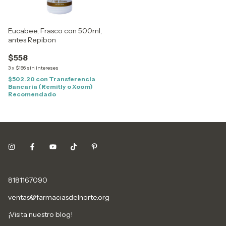
Eucabee, Frasco con 500ml,
antes Repibon
$558
3
x
$186
sin intereses
$502.20
con
Transferencia
Bancaria (Remitly o Xoom)
Recomendado
8181167090
ventas@farmaciasdelnorte.org
¡Visita nuestro blog!