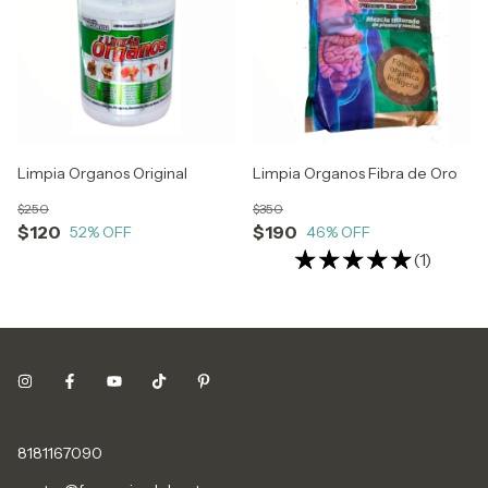
Limpia Organos Original
Limpia Organos Fibra de Oro
$250
$350
$120
$190
52
% OFF
46
% OFF
(1)
8181167090