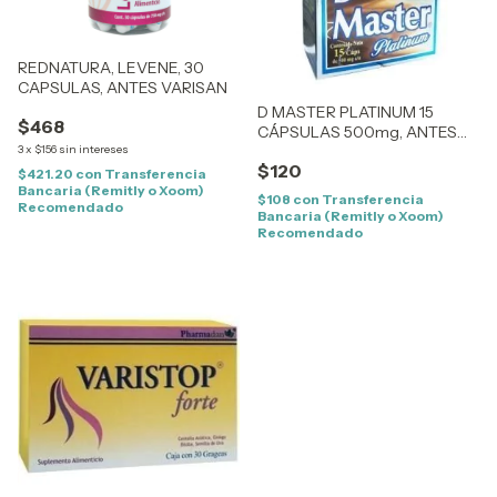
REDNATURA, LEVENE, 30
CAPSULAS, ANTES VARISAN
D MASTER PLATINUM 15
$468
CÁPSULAS 500mg, ANTES
3
x
$156
sin intereses
DIET MASTER PLATINUM
$120
$421.20
con
Transferencia
Bancaria (Remitly o Xoom)
$108
con
Transferencia
Recomendado
Bancaria (Remitly o Xoom)
Recomendado