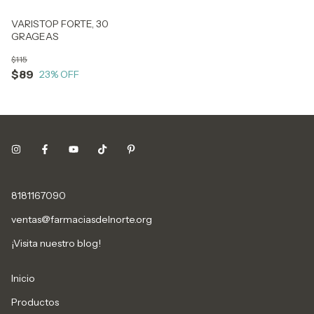
VARISTOP FORTE, 30
GRAGEAS
$115
$89
23
% OFF
8181167090
ventas@farmaciasdelnorte.org
¡Visita nuestro blog!
Inicio
Productos